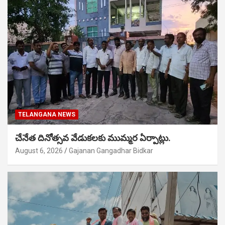
TELANGANA NEWS
చేనేత దినోత్సవ వేడుకలకు ముమ్మర ఏర్పాట్లు.
August 6, 2026
Gajanan Gangadhar Bidkar