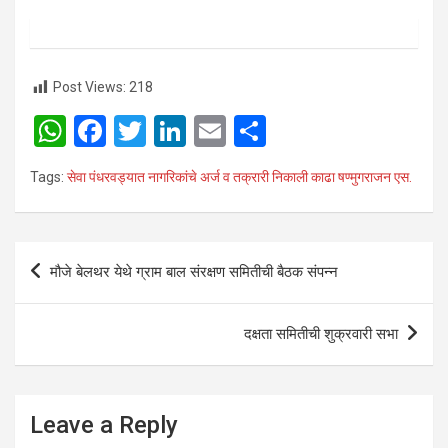
Post Views:
218
W
F
T
Li
E
S
h
a
wi
n
m
h
Tags:
सेवा पंधरवड्यात नागरिकांचे अर्ज व तक्रारी निकाली काढा षण्मुगराजन एस.
at
ce
tt
ke
ail
ar
s
b
er
dI
e
A
o
n
Post
मौजे बेलथर येथे ग्राम बाल संरक्षण समितीची बैठक संपन्न
p
o
navigation
p
k
दक्षता समितीची शुक्रवारी सभा
Leave a Reply