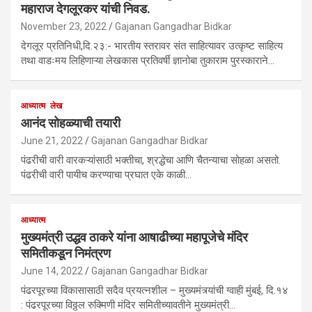
महाराज देगलूरकर यांची निवड.
November 23, 2022
Gajanan Gangadhar Bidkar
देगलूर प्रतिनिधी,दि.२३:- भारतीय स्तरावर संत साहित्यावर उत्कृष्ट साहित्य
तथा वाडःमय लिहिणाऱ्या लेखकास प्रतिवर्षी ज्ञानोबा तुकाराम पुरस्काराने…
आध्यात्म
लेख
आनंद सोहळ्याची तयारी
June 21, 2022
Gajanan Gangadhar Bidkar
पंढरीची वारी वारकऱ्यांसाठी भक्तीचा, श्रद्धेचा आणि चैतन्याचा सोहळा असतो.
पंढरीची वारी पायीच करण्याचा प्रघात एके काळी…
आध्यात्म
मुख्यमंत्री उद्धव ठाकरे यांना आषाढीच्या महापूजेचे मंदिर
समितीकडून निमंत्रण
June 14, 2022
Gajanan Gangadhar Bidkar
पंढरपूरच्या विकासासाठी सदैव प्रयत्नशील – मुख्यमंत्र्यांची ग्वाही मुंबई, दि.१४
: पंढरपूरच्या विठ्ठल रुक्मिणी मंदिर समितीच्यावतीने मुख्यमंत्री…