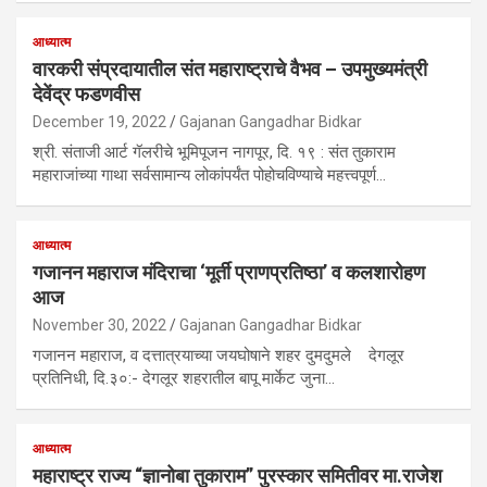
आध्यात्म
वारकरी संप्रदायातील संत महाराष्ट्राचे वैभव – उपमुख्यमंत्री
देवेंद्र फडणवीस
December 19, 2022
Gajanan Gangadhar Bidkar
श्री. संताजी आर्ट गॅलरीचे भूमिपूजन नागपूर, दि. १९ : संत तुकाराम
महाराजांच्या गाथा सर्वसामान्य लोकांपर्यंत पोहोचविण्याचे महत्त्वपूर्ण…
आध्यात्म
गजानन महाराज मंदिराचा ‘मूर्ती प्राणप्रतिष्ठा’ व कलशारोहण
आज
November 30, 2022
Gajanan Gangadhar Bidkar
गजानन महाराज, व दत्तात्रयाच्या जयघोषाने शहर दुमदुमले देगलूर
प्रतिनिधी, दि.३०:- देगलूर शहरातील बापू मार्केट जुना…
आध्यात्म
महाराष्ट्र राज्य “ज्ञानोबा तुकाराम” पुरस्कार समितीवर मा.राजेश