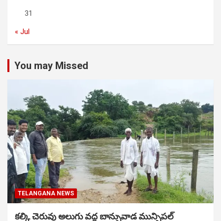
31
« Jul
You may Missed
TELANGANA NEWS
కల్కి చెరువు అలుగు వద్ద బాన్సువాడ మున్సిపల్