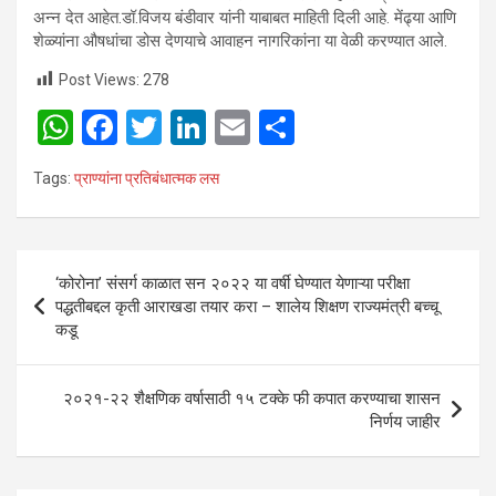
अन्न देत आहेत.डॉ.विजय बंडीवार यांनी याबाबत माहिती दिली आहे. मेंढ्या आणि
शेळ्यांना औषधांचा डोस देणयाचे आवाहन नागरिकांना या वेळी करण्यात आले.
Post Views:
278
W
F
T
Li
E
S
h
a
wi
n
m
h
Tags:
प्राण्यांना प्रतिबंधात्मक लस
at
ce
tt
ke
ail
ar
s
b
er
dI
e
A
o
n
Post
‘कोरोना’ संसर्ग काळात सन २०२२ या वर्षी घेण्यात येणाऱ्या परीक्षा
p
o
navigation
पद्धतीबद्दल कृती आराखडा तयार करा – शालेय शिक्षण राज्यमंत्री बच्चू
p
k
कडू
२०२१-२२ शैक्षणिक वर्षासाठी १५ टक्के फी कपात करण्याचा शासन
निर्णय जाहीर