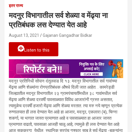
इतर राज्य
मदनुर विभागातील सर्व शेळ्या व मेंढ्या ना
प्रतिबंधक लस देण्यात येत आहे
August 13, 2021
Gajanan Gangadhar Bidkar
Listen to this
मदनुर प्रतिनिधी सोपान दंतुलवाड दि १३: मदनुर विभागातील सर्व गावांच्या
मेंढ्या आणि शेळ्यांना रोगप्रतिबंधक औषधे दिली जात आहेत. . कामरेड्डी
जिल्ह्यातील मदनूर विभागातील २३ ग्रामपंचायतींमधील ३८ गावांमधील सर्व
मेंढ्या आणि शेळ्या दरवर्षी पावसाळ्यात विविध आजारांनी ग्रस्त असतात,
त्यामुळेच दरवर्षी हजारो मेंढ्या आणि शेळ्या मरतात. त्या मरु नये म्हणून प्रत्येक
रुग्णालयात ही लस देण्यात येत आहे हा आजार, मदनूर, एकलारा (ब), चिन्ना
शकर्गा, या भागात जास्त प्रमाणात आहे व पावसाळ्यात हा आजार जास्त
प्रमाणात वाढतो, पावसाळा आजही चालू आहे, त्यामुळे ही लस देण्यात येत आहे
आज सककरगा येथील स्थानिक सरपंच गफ्फार साब हे सर्व मेंढ्या -बकऱ्यांना