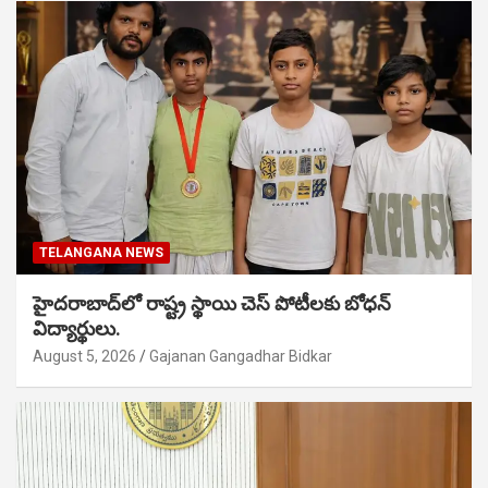
TELANGANA NEWS
హైదరాబాద్‌లో రాష్ట్ర స్థాయి చెస్ పోటీలకు బోధన్
విద్యార్థులు.
August 5, 2026
Gajanan Gangadhar Bidkar