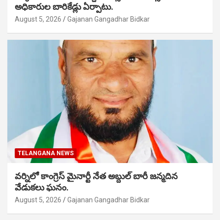
అధికారుల బారికేడ్లు ఏర్పాటు.
August 5, 2026
Gajanan Gangadhar Bidkar
TELANGANA NEWS
వర్నిలో కాంగ్రెస్ మైనార్టీ నేత అబ్దుల్ బారీ జన్మదిన
వేడుకలు ఘనం.
August 5, 2026
Gajanan Gangadhar Bidkar