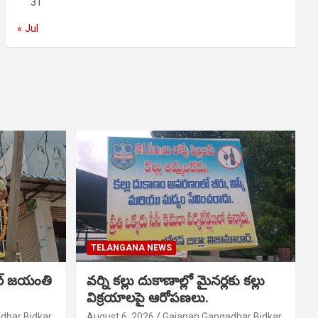
31
« Jul
TELANGANA NEWS
ర్ జయంతి
వర్ని కల్లు దుకాణాల్లో మైనర్లకు కల్లు
విక్రయాలపై ఆరోపణలు.
dhar Bidkar
August 6, 2026
Gajanan Gangadhar Bidkar