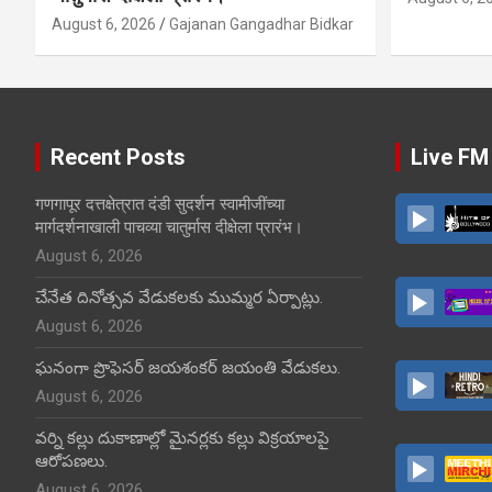
August 6, 2026
Gajanan Gangadhar Bidkar
Recent Posts
Live FM
गणगापूर दत्तक्षेत्रात दंडी सुदर्शन स्वामीजींच्या
मार्गदर्शनाखाली पाचव्या चातुर्मास दीक्षेला प्रारंभ।
August 6, 2026
చేనేత దినోత్సవ వేడుకలకు ముమ్మర ఏర్పాట్లు.
August 6, 2026
ఘనంగా ప్రొఫెసర్ జయశంకర్ జయంతి వేడుకలు.
August 6, 2026
వర్ని కల్లు దుకాణాల్లో మైనర్లకు కల్లు విక్రయాలపై
ఆరోపణలు.
August 6, 2026