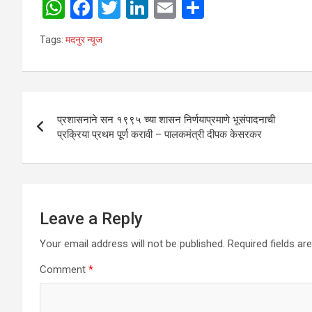
W
F
T
Li
E
S
h
a
wi
n
m
h
Tags:
मदनुर न्यूज
at
ce
tt
ke
ail
ar
s
b
er
dI
e
A
o
n
Post
p
o
प्रशासनाने सन १९९५ च्या शासन निर्णयाप्रमाणे भूसंपादनाची
navigation
प्रक्रिया प्रथम पूर्ण करावी – पालकमंत्री दीपक केसरकर
p
k
Leave a Reply
Your email address will not be published.
Required fields a
Comment
*