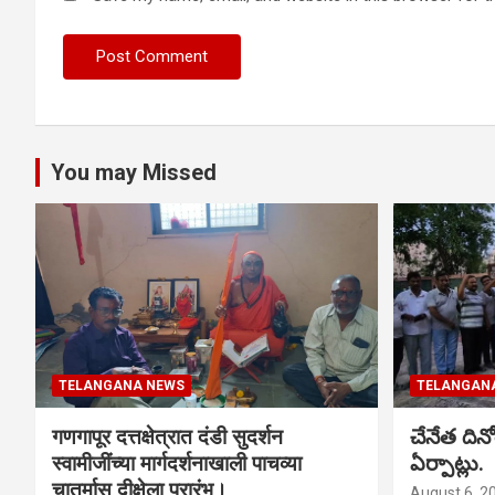
You may Missed
TELANGANA NEWS
TELANGAN
गणगापूर दत्तक्षेत्रात दंडी सुदर्शन
చేనేత ది
स्वामीजींच्या मार्गदर्शनाखाली पाचव्या
ఏర్పాట్లు.
चातुर्मास दीक्षेला प्रारंभ।
August 6, 2