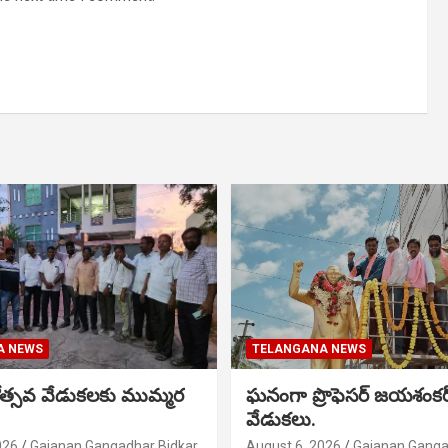
A NEWS
TELANGANA NEWS
నోత్సవ వేడుకలకు ముమ్మర
ఘనంగా ప్రొఫెసర్ జయశంక
వేడుకలు.
026
Gajanan Gangadhar Bidkar
August 6, 2026
Gajanan Ganga