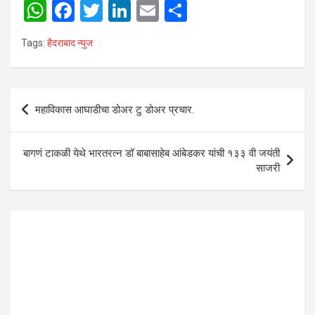
W
F
T
Li
E
S
h
a
wi
n
m
h
Tags:
हैदराबाद न्युज
at
ce
tt
ke
ail
ar
s
b
er
dI
e
A
o
n
Post
महाविकास आघाडीचा डोअर टु डोअर प्रचार.
p
o
navigation
p
k
बागणं टाकळी येथे भारतरत्न डॉ बाबासाहेब आंबेडकर यांची १३३ वी जयंती
साजरी