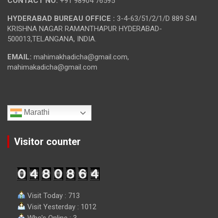
CONTACT NO:
+91 98904 76595
HYDERABAD BUREAU OFFICE :
3-4-63/51/2/1/D 889 SAI
KRISHNA NAGAR RAMANTHAPUR HYDERABAD-
500013,TELANGANA, INDIA.
EMAIL:
mahimakhadicha@gmail.com,
mahimakadicha@gmail.com
Marathi
Visitor counter
Visit Today : 713
Visit Yesterday : 1012
Who's Online : 3