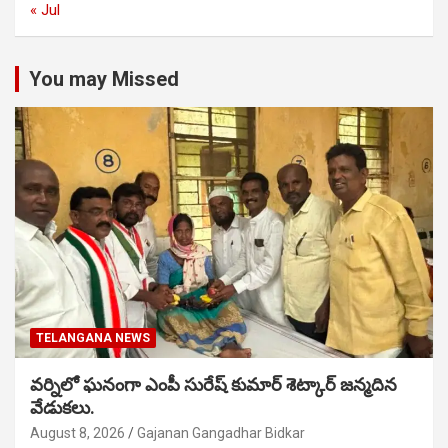
« Jul
You may Missed
TELANGANA NEWS
వర్నిలో ఘనంగా ఎంపీ సురేష్ కుమార్ శెట్కార్ జన్మదిన
వేడుకలు.
August 8, 2026
Gajanan Gangadhar Bidkar