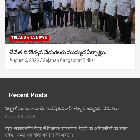
TELANGANA NEWS
చేనేత దినోత్సవ వేడుకలకు ముమ్మర ఏర్పాట్లు.
August 6, 2026
Gajanan Gangadhar Bidkar
Recent Posts
వర్నిలో ఘనంగా ఎంపీ సురేష్ కుమార్ శెట్కార్ జన్మదిన వేడుకలు.
August 8, 2026
चंडूर सर्वसदस्यीय बैठक में विधायक राजगोपाल रेड्डी का अधिकारियों को सख्त
संदेश, ऑयल पाम खेती अपनाने की अपील।