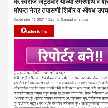
कै.स्वराज जेट्ठेवार यांच्या स्मरणार्थ व श
मोफत नेत्र तपासणी शिबीर व औषध उपच
September 16, 2021
Gajanan Gangadhar Bidkar
Listen to this
कुंडलवाडी प्रतिनिधी– रुपेश साठे दि.१६ :
येथील श्री बळीराजा गणेश मंडळ यांच्या तर्फे कै.स्वराज जेट्ठेवार यांच्या स्
२१ रोज शनिवार वेळ सकाळी १० वा ते सायंकाळी ५ वा पर्यँत, स्थळ जुने प
परिसरातील जास्तीत जास्त नागरिकांनी या शिबाराचा लाभ घ्यावा असे आवाहन श
या कार्यक्रमाला प्रमुख पाहुणे म्हणून डॉ.लक्षमण चंदनकार (नेत्र चिकित्सक अ
(अध्यक्षा न.प.कुं ),शैलेश नारायण ऱ्याकावार (न.प.उपाध्यक्ष कुं),कारीमखान पठ
कुं),डॉ.विनोद माहुरे ( प्रा.आ.कें. वैद्यकीय अधिकारी कुं ), सौ.शकुंतलाबाई गं