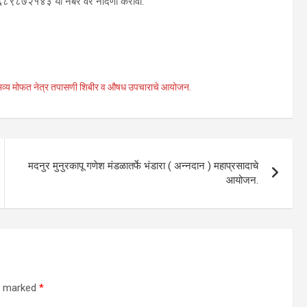
६८९८७२१४३ या नंबर वर नोंदणी करावी.
तर्फे भव्य मोफत नेत्र तपासणी शिबीर व औषध उपचाराचे आयोजन.
मदनुर मुनुरकापू गणेश मंडळातर्फे भंडारा ( अन्नदान ) महाप्रसादाचे
आयोजन.
re marked
*