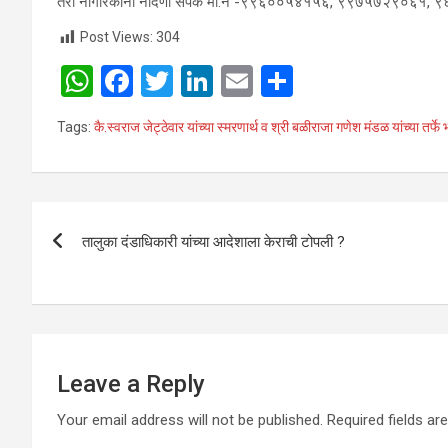
तरी नागरिकांनी नोंदणी संपर्क मो.नं -९९६००५४१५६, ९९७५७२९०६१, ९
Post Views:
304
W
F
T
Li
E
S
h
a
wi
n
m
h
Tags:
कै.स्वराज जेट्ठेवार यांच्या स्मरणार्थ व श्री बळीराजा गणेश मंडळ यांच्या 
at
ce
tt
ke
ail
ar
s
b
er
dI
e
A
o
n
Post
p
o
तालुका दंडाधिकारी यांच्या आदेशाला केराची टोपली ?
navigation
p
k
Leave a Reply
Your email address will not be published.
Required fields a