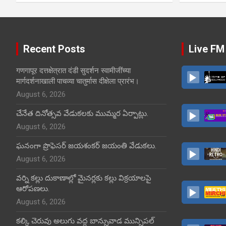
Recent Posts
Live FM
गणगापूर दत्तक्षेत्रात दंडी सुदर्शन स्वामीजींच्या
मार्गदर्शनाखाली पाचव्या चातुर्मास दीक्षेला प्रारंभ।
August 6, 2026
చేనేత దినోత్సవ వేడుకలకు ముమ్మర ఏర్పాట్లు.
August 6, 2026
ఘనంగా ప్రొఫెసర్ జయశంకర్ జయంతి వేడుకలు.
August 6, 2026
వర్ని కల్లు దుకాణాల్లో మైనర్లకు కల్లు విక్రయాలపై
ఆరోపణలు.
August 6, 2026
కల్కి చెరువు అలుగు వద్ద బాన్సువాడ మున్సిపల్