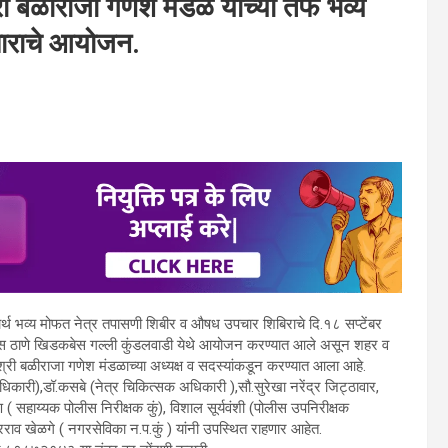
्री बळीराजा गणेश मंडळ यांच्या तर्फे भव्य
ाराचे आयोजन.
मरणार्थ भव्य मोफत नेत्र तपासणी शिबीर व औषध उपचार शिबिराचे दि.१८ सप्टेंबर
ोलीस ठाणे खिडकबेस गल्ली कुंडलवाडी येथे आयोजन करण्यात आले असून शहर व
्री बळीराजा गणेश मंडळाच्या अध्यक्ष व सदस्यांकडून करण्यात आला आहे.
धिकारी),डॉ.कसबे (नेत्र चिकित्सक अधिकारी ),सौ.सुरेखा नरेंद्र जिट्ठावार,
ाण ( सहाय्यक पोलीस निरीक्षक कुं), विशाल सूर्यवंशी (पोलीस उपनिरीक्षक
गाधरराव खेळगे ( नगरसेविका न.प.कुं ) यांनी उपस्थित राहणार आहेत.