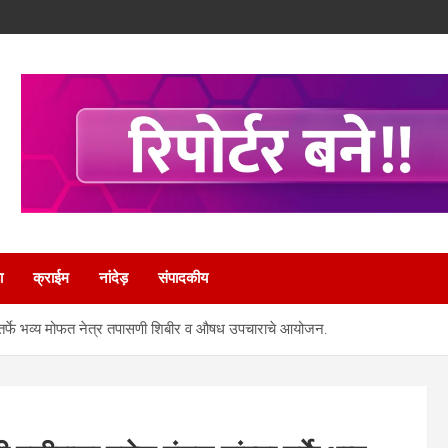
ा
क्राईम
नांदेड़
संपादकीय
च्या तर्फे भव्य मोफत नेत्र तपासणी शिबीर व औषध उपचाराचे आयोजन.