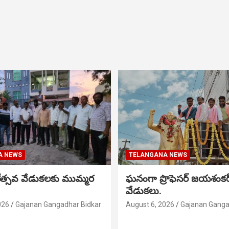
A NEWS
TELANGANA NEWS
నోత్సవ వేడుకలకు ముమ్మర
ఘనంగా ప్రొఫెసర్ జయశంక
వేడుకలు.
026
Gajanan Gangadhar Bidkar
August 6, 2026
Gajanan Ganga