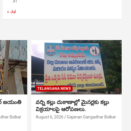
31
« Jul
TELANGANA NEWS
ర్ జయంతి
వర్ని కల్లు దుకాణాల్లో మైనర్లకు కల్లు
విక్రయాలపై ఆరోపణలు.
dhar Bidkar
August 6, 2026
Gajanan Gangadhar Bidkar