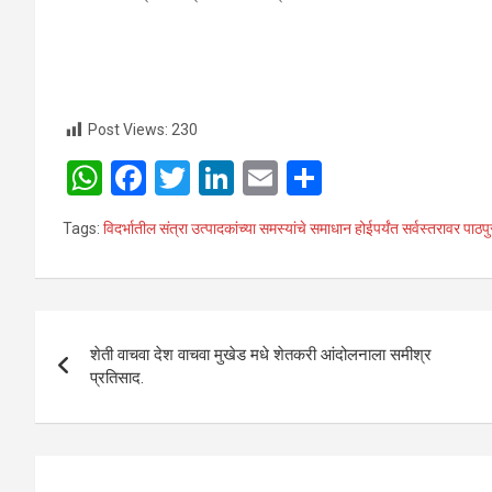
Post Views:
230
W
F
T
Li
E
S
h
a
wi
n
m
h
Tags:
विदर्भातील संत्रा उत्पादकांच्या समस्यांचे समाधान होईपर्यंत सर्वस्तरावर पाठ
at
ce
tt
ke
ail
ar
s
b
er
dI
e
A
o
n
Post
p
o
शेती वाचवा देश वाचवा मुखेड मधे शेतकरी आंदोलनाला समीश्र
navigation
प्रतिसाद.
p
k