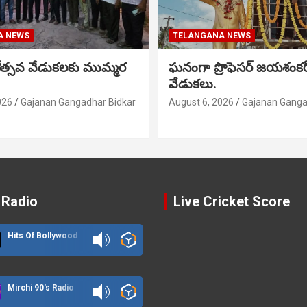
A NEWS
TELANGANA NEWS
నోత్సవ వేడుకలకు ముమ్మర
ఘనంగా ప్రొఫెసర్ జయశంక
వేడుకలు.
026
Gajanan Gangadhar Bidkar
August 6, 2026
Gajanan Ganga
 Radio
Live Cricket Score
Hits Of Bollywood
Mirchi 90's Radio