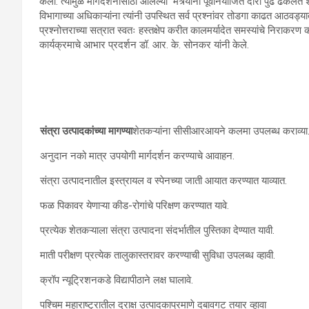
केली. त्यामुळे मार्गदर्शनासाठी आलेल्या मंत्र्यांनी पूर्वनियोजित दौरा पुढे ढक
विभागाच्या अधिकाऱ्यांना त्यांनी उपस्थित सर्व प्रश्नांवर तोडगा काढत आठवड्या
प्रश्नोत्तराच्या सत्रात स्वतः हस्तक्षेप करीत कालमर्यादेत समस्यांचे निराकरण 
कार्यक्रमाचे आभार प्रदर्शन डॉ. आर. के. सोनकर यांनी केले.
संत्रा उत्पादकांच्या मागण्या
शेतकऱ्यांना सीसीआरआयने कलमा उपलब्ध कराव्या
अनुदान नको मात्र उपयोगी मार्गदर्शन करण्याचे आवाहन.
संत्रा उत्पादनातील इस्त्रायल व स्पेनच्या जाती आयात करण्यात याव्यात.
फळ पिकावर येणाऱ्या कीड-रोगांचे परिक्षण करण्यात यावे.
प्रत्येक शेतकऱ्याला संत्रा उत्पादना संदर्भातील पुस्तिका देण्यात यावी.
माती परीक्षण प्रत्येक तालुकास्तरावर करण्याची सुविधा उपलब्ध व्हावी.
क्रॉप न्यूट्रिशनकडे विद्यापीठाने लक्ष घालावे.
पश्चिम महाराष्ट्रातील द्राक्ष उत्पादकाप्रमाणे दबावगट तयार व्हावा