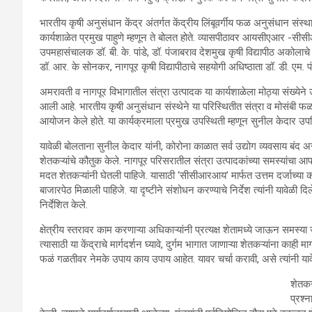
भारतीय कृषी अनुसंधान केंद्र अंतर्गत केंद्रीय लिंबूवर्गीय फळ अनुसंधा
कार्यशाळेत प्रमुख पाहुणे म्हणून ते बोलत होते. व्यासपीठावर आयसीएआर 
उपमहासंचालक डॉ. बी. के. पांडे, डॉ. पंजाबराव देशमुख कृषी विद्यापीठ अको
डॉ. आर. के सोनकर, नागपूर कृषी विद्यापीठाचे सहयोगी अधिष्ठाता डॉ. डी. एम
अमरावती व नागपूर विभागातील संत्रा उत्पादक या कार्यशाळेला मोठ्या संख्ये
आली आहे. भारतीय कृषी अनुसंधान संस्थेने या परिस्थितीत संत्रा व मोसंबी फ
आयोजन केले होते. या कार्यक्रमाला प्रमुख उपस्थिती म्हणून सुनील केदार उपस
यावेळी बोलताना सुनील केदार यांनी, कोरोना काळात सर्व उद्योग व्यवसाय बंद अस
शेतकऱ्यांचे कौतुक केले. नागपूर परिसरातील संत्रा उत्पादकांच्या समस्यांचा आपला
मदत शेतकऱ्यांनी घेतली पाहिजे. यासाठी ‘सीसीआरआय’ मार्फत उत्तम दर्जाच्या कल
बाजारपेठ मिळाली पाहिजे. या दृष्टीने संशोधन करण्याचे निर्देश त्यांनी यावेळी द
निर्देशित केले.
क्षेत्रीय स्तरावर काम करणाऱ्या अधिकाऱ्यांनी प्रत्यक्ष शेतामध्ये जाऊन समस्
त्यासाठी या केंद्राचे मार्गदर्शन घ्यावे, दुर्गम भागात जाणाऱ्या शेतकऱ्यांना का
फळं गळतीवर नेमके उपाय काय उपाय आहेत. यावर चर्चा करावी, असे त्यांनी यावेळ
शेतकरी
प्रश्न