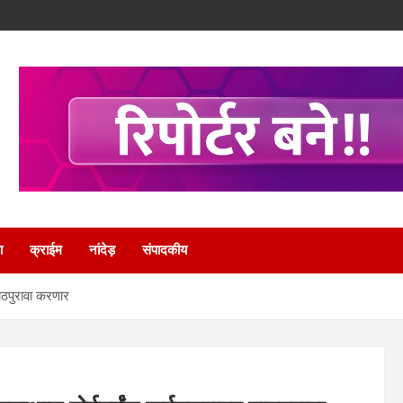
ा
क्राईम
नांदेड़
संपादकीय
 पाठपुरावा करणार