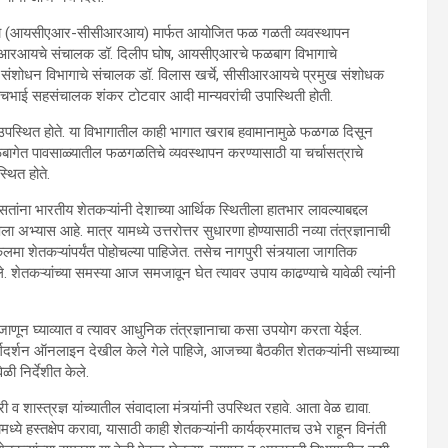
न संस्था (आयसीएआर-सीसीआरआय) मार्फत आयोजित फळ गळती व्यवस्थापन
-सीसीआरआयचे संचालक डॉ. दिलीप घोष, आयसीएआरचे फळबाग विभागाचे
लाचे संशोधन विभागाचे संचालक डॉ. विलास खर्चे, सीसीआरआयचे प्रमुख संशोधक
. पंचभाई सहसंचालक शंकर टोटवार आदी मान्यवरांची उपास्थिती होती.
ने उपस्थित होते. या विभागातील काही भागात खराब हवामानामुळे फळगळ दिसून
ळबागेत पावसाळ्यातील फळगळतिचे व्यवस्थापन करण्यासाठी या चर्चासत्राचे
्थित होते.
तांना भारतीय शेतकऱ्यांनी देशाच्या आर्थिक स्थितीला हातभार लावल्याबद्दल
 अभ्यास आहे. मात्र यामध्ये उत्तरोत्तर सुधारणा होण्यासाठी नव्या तंत्रज्ञानाची
मा शेतकऱ्यांपर्यंत पोहोचल्या पाहिजेत. तसेच नागपुरी संत्र्याला जागतिक
िले. शेतकऱ्यांच्या समस्या आज समजावून घेत त्यावर उपाय काढण्याचे यावेळी त्यांनी
या जाणून घ्याव्यात व त्यावर आधुनिक तंत्रज्ञानाचा कसा उपयोग करता येईल.
ही मार्गदर्शन ऑनलाइन देखील केले गेले पाहिजे, आजच्या बैठकीत शेतकऱ्यांनी सध्याच्या
ी निर्देशीत केले.
 व शास्त्रज्ञ यांच्यातील संवादाला मंत्र्यांनी उपस्थित रहावे. आता वेळ द्यावा.
ामध्ये हस्तक्षेप करावा, यासाठी काही शेतकऱ्यांनी कार्यक्रमातच उभे राहून विनंती