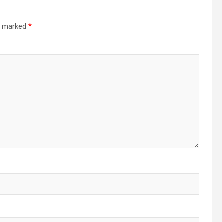
re marked
*