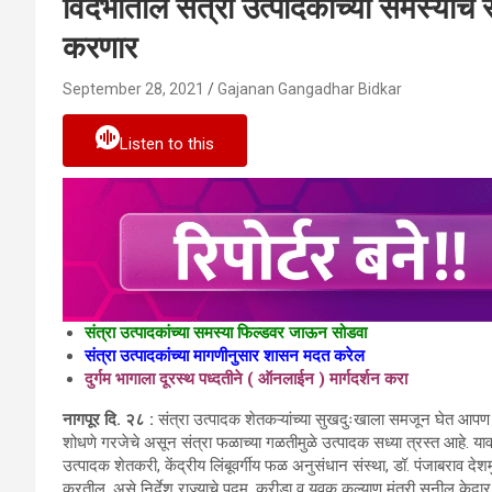
विदर्भातील संत्रा उत्पादकांच्या समस्यांचे
करणार
September 28, 2021
Gajanan Gangadhar Bidkar
Listen to this
संत्रा उत्पादकांच्या समस्या फिल्डवर जाऊन सोडवा
संत्रा उत्पादकांच्या मागणीनुसार शासन मदत करेल
दुर्गम भागाला दूरस्थ पध्दतीने ( ऑनलाईन ) मार्गदर्शन करा
नागपूर दि. २८ :
संत्रा उत्पादक शेतकऱ्यांच्या सुखदुःखाला समजून घेत आपण मो
शोधणे गरजेचे असून संत्रा फळाच्या गळतीमुळे उत्पादक सध्या त्रस्त आहे. यावर
उत्पादक शेतकरी, केंद्रीय लिंबूवर्गीय फळ अनुसंधान संस्था, डॉ. पंजाबराव दे
करतील, असे निर्देश राज्याचे पदुम, क्रीडा व युवक कल्याण मंत्री सुनील केदार