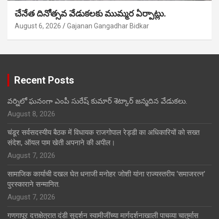
చేనేత దినోత్సవ వేడుకలకు ముమ్మర ఏర్పాట్లు.
August 6, 2026
Gajanan Gangadhar Bidkar
Recent Posts
వర్నిలో ఘనంగా ఎంపీ సురేష్ కుమార్ శెట్కార్ జన్మదిన వేడుకలు.
August 8, 2026
चंडूर सर्वसदस्यीय बैठक में विधायक राजगोपाल रेड्डी का अधिकारियों को सख्त
संदेश, ऑयल पाम खेती अपनाने की अपील।
August 7, 2026
सामाजिक कार्याची दखल घेत धनाजी मनोहर जोशी यांना राज्यस्तरीय ‘समाजरत्न’
पुरस्काराने सन्मानित.
August 7, 2026
गणगापूर दत्तक्षेत्रात दंडी सुदर्शन स्वामीजींच्या मार्गदर्शनाखाली पाचव्या चातुर्मास