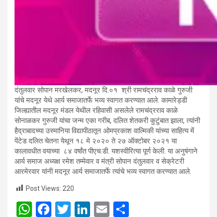
दंतुलवार सोपान मरखेलकर, मदनूर दि.०१ श्री रामचंद्रराव काळे गुरुजी
यांचे मदनूर येथे आर्य समाजातर्फे भव्य स्वागत करण्यात आले. कामारेड्डी
जिल्ह्यातील मदनूर मंडल येथील रहिवासी असलेले रामचंद्रराव काळे
सोनाळकर गुरुजी यांचा जन्म एका गरीब, दलित शेतकरी कुटुंबात झाला, त्यांनी
हैद्राबादच्या उस्मानिया विद्यापीठातून ओमप्रकाश वाल्मिकी यांच्या साहित्य में
पेंटेड दलित चेतना येथून १८ मे २०२० ते २७ ऑक्टोबर २०२१ या
कालावधीत वयाच्या ८४ वर्षांत पीएच.डी. यशस्वीरित्या पूर्ण केली. या अनुषंगाने
आर्य समाज अध्यक्ष रमेश तम्मेवार व मंत्री सोपान दंतुलवार व सेक्रेटरी
आरमेरवार यांनी मदनूर आर्य समाजातर्फे त्यांचे भव्य स्वागत करण्यात आले.
Post Views:
220
W
F
T
Li
E
S