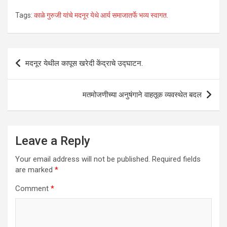
h
a
wi
n
m
h
Tags:
काळे गुरुजी यांचे मदनूर येथे आर्य समाजातर्फे भव्य स्वागत.
at
ce
tt
ke
ail
ar
s
b
er
dI
e
A
o
n
Post
मदनूर येथील कापूस खरेदी केंद्राचे उद्घाटन.
p
o
navigation
p
k
मतमोजणीच्या अनुषंगाने वाहतूक व्यवस्थेत बदल
Leave a Reply
Your email address will not be published.
Required fields
are marked
*
Comment
*