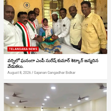
TELANGANA NEWS
వర్నిలో ఘనంగా ఎంపీ సురేష్ కుమార్ శెట్కార్ జన్మదిన
వేడుకలు.
August 8, 2026
Gajanan Gangadhar Bidkar