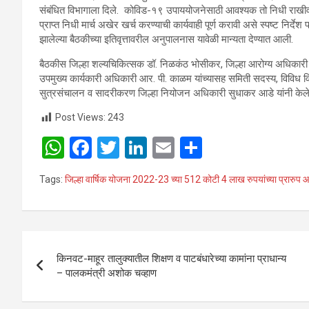
संबंधित विभागाला दिले. कोविड-१९ उपाययोजनेसाठी आवश्यक तो निधी राखीव ठेव
प्राप्त निधी मार्च अखेर खर्च करण्याची कार्यवाही पूर्ण करावी असे स्पष्ट नि
झालेल्या बैठकीच्या इतिवृत्तावरील अनुपालनास यावेळी मान्यता देण्यात आली.
बैठकीस जिल्हा शल्यचिकित्सक डॉ. निळकंठ भोसीकर, जिल्हा आरोग्य अधिकारी डॉ.
उपमुख्य कार्यकारी अधिकारी आर. पी. काळम यांच्यासह समिती सदस्य, विविध विभाग
सुत्रसंचालन व सादरीकरण जिल्हा नियोजन अधिकारी सुधाकर आडे यांनी केले
Post Views:
243
W
F
T
Li
E
S
h
a
wi
n
m
h
Tags:
जिल्हा वार्षिक योजना 2022-23 च्या 512 कोटी 4 लाख रुपयांच्या प्रारुप 
at
ce
tt
ke
ail
ar
s
b
er
dI
e
A
o
n
Post
p
o
किनवट-माहूर तालुक्यातील शिक्षण व पाटबंधारेच्या कामांना प्राधान्य
navigation
– पालकमंत्री अशोक चव्हाण
p
k