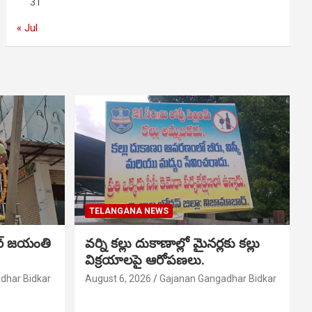
31
« Jul
TELANGANA NEWS
ర్ జయంతి
వర్ని కల్లు దుకాణాల్లో మైనర్లకు కల్లు
విక్రయాలపై ఆరోపణలు.
dhar Bidkar
August 6, 2026
Gajanan Gangadhar Bidkar