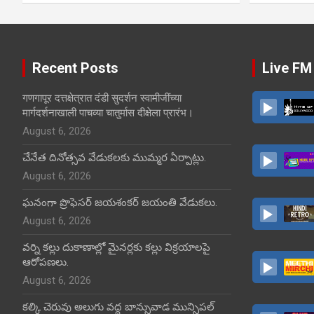
Recent Posts
Live FM
गणगापूर दत्तक्षेत्रात दंडी सुदर्शन स्वामीजींच्या
मार्गदर्शनाखाली पाचव्या चातुर्मास दीक्षेला प्रारंभ।
August 6, 2026
చేనేత దినోత్సవ వేడుకలకు ముమ్మర ఏర్పాట్లు.
August 6, 2026
ఘనంగా ప్రొఫెసర్ జయశంకర్ జయంతి వేడుకలు.
August 6, 2026
వర్ని కల్లు దుకాణాల్లో మైనర్లకు కల్లు విక్రయాలపై
ఆరోపణలు.
August 6, 2026
కల్కి చెరువు అలుగు వద్ద బాన్సువాడ మున్సిపల్