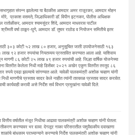
न सभागृहात संपन्न झालेल्या या बैठकीस आमदार अमर राजूरकर, आमदार मोहन
मोरे, प्रकाश वसमते, जिल्हाधिकारी डॉ. विपीन इटनकर, पोलीस अधिक्षक
ाटील रातोळीकर, आमदार श्यामसुंदर शिंदे, आमदार माधवराव पाटील
श्रीमती वर्षा ठाकूर-घुगे, आमदार डॉ. तुषार राठोड व नियोजन समितीचे इतर
ोजनेसाठी ३०३ कोटी ५२ लाख ८० हजार, अनुसूचित जाती उपयोजनेसाठी १६३
 लाख ९२ हजार रुपयांचा नियतव्यय प्रस्तावित करण्यात आला आहे. याशिवाय
न मागणी ८६ कोटी २५ लाख ४९ हजार रुपयांची आहे. जिल्हा वार्षिक योजनेच्या
यंत्रणाना वितरीत केलेला निधी माहे डिसेंबर २०२१ अखेर एकुण वितरीत तरतुद ८६
पये एवढा झाल्याचे सांगण्यात आले. यावेळी पालकमंत्री अशोक चव्हाण यांनी
त निधी मागणीचे प्रस्ताव सादर केले नाहीत त्यांनी तात्काळ प्रस्ताव सादर करावेत.
ी कार्यवाही करावी असे निर्देश सर्व विभाग प्रमुखांना यावेळी दिले.
्तीय वर्षातील मंजूर निधीचा आढावा पालकमंत्री अशोक चव्हाण यांनी घेतला.
यावतीकरण करण्यावर भर द्यावा. देगलूर नाका परिसरातील पशुवैद्यकीय दवाखाणा
ळांचे बांधकाम प्राध्यान्याने करण्याचे निर्देश पालकमंत्री अशोक चव्हाण यांनी