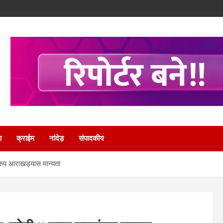
ा
क्राईम
नांदेड़
संपादकीय
ारुप आराखड्यास मान्यता