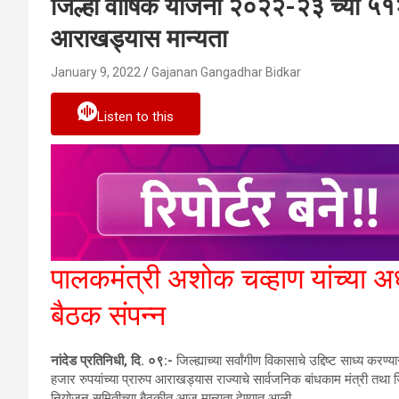
जिल्हा वार्षिक योजना २०२२-२३ च्या ५१२
आराखड्यास मान्यता
January 9, 2022
Gajanan Gangadhar Bidkar
Listen to this
पालकमंत्री अशोक चव्हाण यांच्या अ
बैठक संपन्न
नांदेड प्रतिनिधी, दि. ०९:-
जिल्ह्याच्या सर्वांगीण विकासाचे उद्दिष्ट साध्य
हजार रुपयांच्या प्रारुप आराखड्यास राज्याचे सार्वजनिक बांधकाम मंत्री तथा जिल
नियोजन समितीच्या बैठकीत आज मान्यता देण्यात आली.