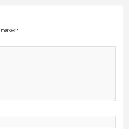
re marked
*