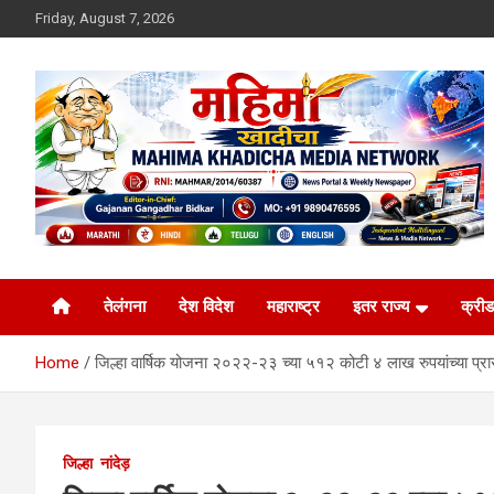
Skip
Friday, August 7, 2026
to
content
MULIT LANGUAGE NEWS PORTAL
Mahimakhadicha
तेलंगना
देश विदेश
महाराष्ट्र
इतर राज्य
क्रीड
Home
जिल्हा वार्षिक योजना २०२२-२३ च्या ५१२ कोटी ४ लाख रुपयांच्या प्र
जिल्हा
नांदेड़