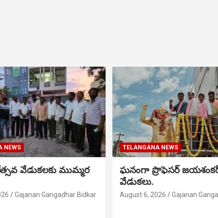
A NEWS
TELANGANA NEWS
నోత్సవ వేడుకలకు ముమ్మర
ఘనంగా ప్రొఫెసర్ జయశంక
వేడుకలు.
026
Gajanan Gangadhar Bidkar
August 6, 2026
Gajanan Ganga