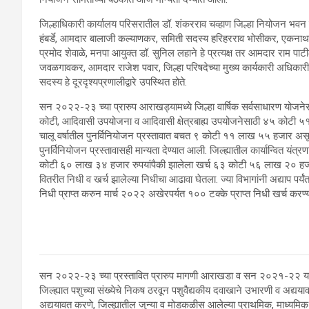
जिल्हाधिकारी कार्यालय परिसरातील डॉ. शंकरराव चव्हाण जिल्हा नियोजन भव
हंबर्डे, आमदार बालाजी कल्याणकर, समिती सदस्य हरिहरराव भोसीकर, एकनाथ 
प्रमोद शेवाळे, मनपा आयुक्त डॉ. सुनिल लहाने हे प्रत्यक्ष तर आमदार राम प
जवळगावकर, आमदार राजेश पवार, जिल्हा परिषदेच्या मुख्य कार्यकारी अधिकारी 
सदस्य हे दूरदृश्यप्रणालीद्वारे उपस्थित होते.
सन २०२२-२३ च्या प्रारुप आराखड्यामध्ये जिल्हा वार्षिक सर्वसाधारण य
कोटी, आदिवासी उपयोजना व आदिवासी क्षेत्रबाह्य उपयोजनेसाठी ४५ कोटी ५१
चालू वर्षातील पुनर्विनियोजन प्रस्तावात बचत ९ कोटी ११ लाख ५५ हजार असू
पुनर्विनियोजन प्रस्तावासही मान्यता देण्यात आली. जिल्ह्यातील कार्यान्वित 
कोटी ६० लाख ३४ हजार रुपयांपैकी झालेला खर्च ६३ कोटी ५६ लाख २० हजार रु
वितरीत निधी व खर्च झालेल्या निधीचा आढावा घेतला. ज्या विभागांनी अद्याप पर्यं
निधी प्राप्त करुन मार्च २०२२ अखेरपर्यत १०० टक्के प्राप्त निधी खर्च करण्याच
सन २०२२-२३ च्या प्रस्तावित प्रारुप मागणी आराखडा व सन २०२१-२२ या वित
जिल्ह्यात पशुच्या संख्येचे निकष ठरवून पशुवैद्यकीय दवाखाने उभारणी व अद्य
अद्ययावत करणे, जिल्ह्यातील जुन्या व मोडकळीस आलेल्या प्राथमिक, माध्यमिक शा