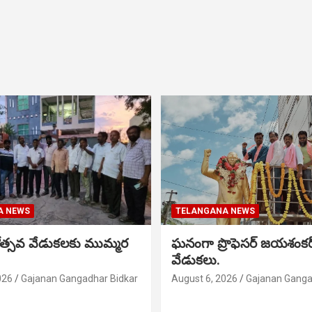
A NEWS
TELANGANA NEWS
నోత్సవ వేడుకలకు ముమ్మర
ఘనంగా ప్రొఫెసర్ జయశంక
వేడుకలు.
026
Gajanan Gangadhar Bidkar
August 6, 2026
Gajanan Ganga