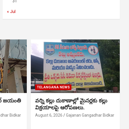
31
« Jul
TELANGANA NEWS
ర్ జయంతి
వర్ని కల్లు దుకాణాల్లో మైనర్లకు కల్లు
విక్రయాలపై ఆరోపణలు.
dhar Bidkar
August 6, 2026
Gajanan Gangadhar Bidkar