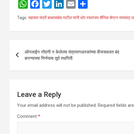
W
F
T
Li
E
S
h
a
wi
n
m
h
Tags:
सहकार मंत्री बाळासाहेब पाटील यांनी थोर स्वातंत्र्य सैनिक कॅप्टन रामचंद्र लाड 
at
ce
tt
ke
ail
ar
s
b
er
dI
e
A
o
n
Post
p
o
ऑनलाईन नोंदणी न केलेल्या यंत्रमागधारकांच्या वीजसवलत बंद
navigation
करण्याच्या निर्णयास तूर्त स्थगिती
p
k
Leave a Reply
Your email address will not be published.
Required fields a
Comment
*