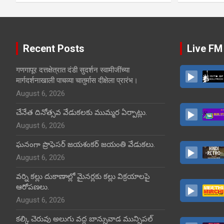
Recent Posts
Live FM
गणगापूर दत्तक्षेत्रात दंडी सुदर्शन स्वामीजींच्या
मार्गदर्शनाखाली पाचव्या चातुर्मास दीक्षेला प्रारंभ।
August 6, 2026
చేనేత దినోత్సవ వేడుకలకు ముమ్మర ఏర్పాట్లు.
August 6, 2026
ఘనంగా ప్రొఫెసర్ జయశంకర్ జయంతి వేడుకలు.
August 6, 2026
వర్ని కల్లు దుకాణాల్లో మైనర్లకు కల్లు విక్రయాలపై
ఆరోపణలు.
August 6, 2026
కల్కి చెరువు అలుగు వద్ద బాన్సువాడ మున్సిపల్