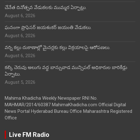
చేనేత దినోత్సవ వేడుకలకు ముమ్మర ఏర్పాట్లు.
August 6, 2026
ఘనంగా ప్రొఫెసర్ జయశంకర్ జయంతి వేడుకలు.
August 6, 2026
వర్ని కల్లు దుకాణాల్లో మైనర్లకు కల్లు విక్రయాలపై ఆరోపణలు.
August 6, 2026
కల్కి చెరువు అలుగు వద్ద బాన్సువాడ మున్సిపల్ అధికారుల బారికేడ్లు
ఏర్పాటు.
August 5, 2026
Mahima Khadicha Weekly Newspaper RNI No.
MAHMAR/2014/60387 MahimaKhadicha.com Official Digital
News Portal Hyderabad Bureau Office Maharashtra Registered
Office
Live FM Radio