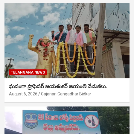
TELANGANA NEWS
ఘనంగా ప్రొఫెసర్ జయశంకర్ జయంతి వేడుకలు.
August 6, 2026
Gajanan Gangadhar Bidkar