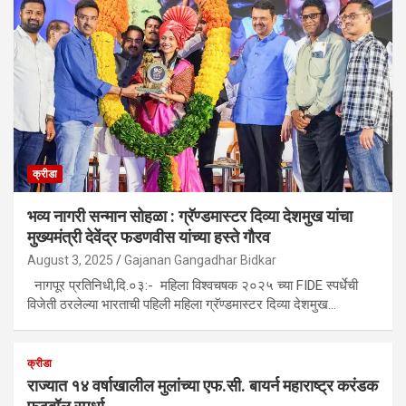
क्रीडा
भव्य नागरी सन्मान सोहळा : ग्रॅण्डमास्टर दिव्या देशमुख यांचा
मुख्यमंत्री देवेंद्र फडणवीस यांच्या हस्ते गौरव
August 3, 2025
Gajanan Gangadhar Bidkar
नागपूर प्रतिनिधी,दि.०३:- महिला विश्वचषक २०२५ च्या FIDE स्पर्धेची
विजेती ठरलेल्या भारताची पहिली महिला ग्रॅण्डमास्टर दिव्या देशमुख…
क्रीडा
राज्यात १४ वर्षाखालील मुलांच्या एफ.सी. बायर्न महाराष्ट्र करंडक