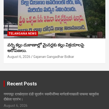
TELANGANA NEWS
వర్ని కల్లు దుకాణాల్లో మైనర్లకు కల్లు విక్రయాలపై
ఆరోపణలు.
August 6, 2026
Gajanan Gangadhar Bidkar
Recent Posts
गणगापूर दत्तक्षेत्रात दंडी सुदर्शन स्वामीजींच्या मार्गदर्शनाखाली पाचव्या चातुर्मास
दीक्षेला प्रारंभ।
August 6, 2026