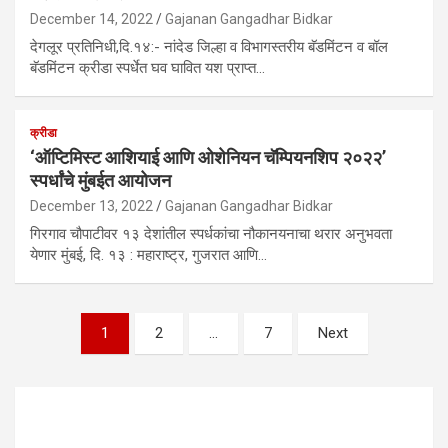
December 14, 2022
Gajanan Gangadhar Bidkar
देगलूर प्रतिनिधी,दि.१४:- नांदेड जिल्हा व विभागस्तरीय बॅडमिंटन व बॉल
बॅडमिंटन क्रीडा स्पर्धेत घव घावित यश प्राप्त…
क्रीडा
‘ऑप्टिमिस्ट आशियाई आणि ओशेनियन चॅम्पियनशिप २०२२’
स्पर्धांचे मुंबईत आयोजन
December 13, 2022
Gajanan Gangadhar Bidkar
गिरगाव चौपाटीवर १३ देशांतील स्पर्धकांचा नौकानयनाचा थरार अनुभवता
येणार मुंबई, दि. १३ : महाराष्ट्र, गुजरात आणि…
Posts
1
2
…
7
Next
pagination