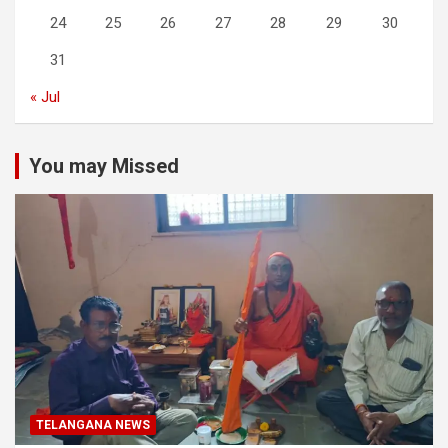
24
25
26
27
28
29
30
31
« Jul
You may Missed
TELANGANA NEWS