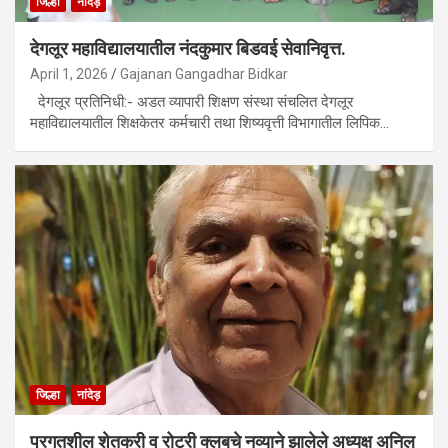
जिल्हा
नांदेड़
देगलूर महाविद्यालयातील नंदकुमार बिडवई सेवानिवृत्त.
April 1, 2026
Gajanan Gangadhar Bidkar
देगलूर प्रतिनिधी:- अडत व्यापारी शिक्षण संस्था संचलित देगलूर
महाविद्यालयातील शिक्षकेतर कर्मचारी तथा शिष्यवृत्ती विभागातील लिपिक…
जिल्हा
नांदेड़
प्रगतशील शेतकरी व रोटरी क्लबचे नव्याने झालेले अध्यक्ष अनिल