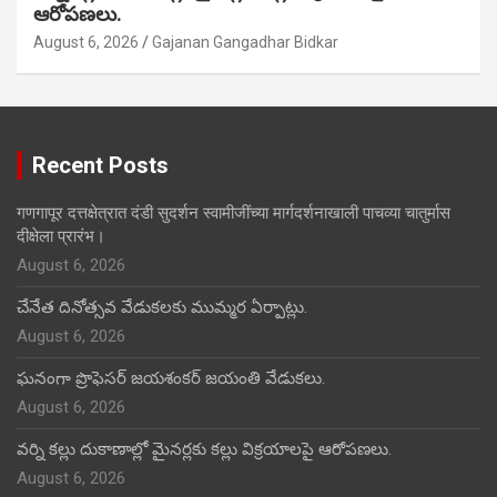
ఆరోపణలు.
August 6, 2026
Gajanan Gangadhar Bidkar
Recent Posts
गणगापूर दत्तक्षेत्रात दंडी सुदर्शन स्वामीजींच्या मार्गदर्शनाखाली पाचव्या चातुर्मास
दीक्षेला प्रारंभ।
August 6, 2026
చేనేత దినోత్సవ వేడుకలకు ముమ్మర ఏర్పాట్లు.
August 6, 2026
ఘనంగా ప్రొఫెసర్ జయశంకర్ జయంతి వేడుకలు.
August 6, 2026
వర్ని కల్లు దుకాణాల్లో మైనర్లకు కల్లు విక్రయాలపై ఆరోపణలు.
August 6, 2026