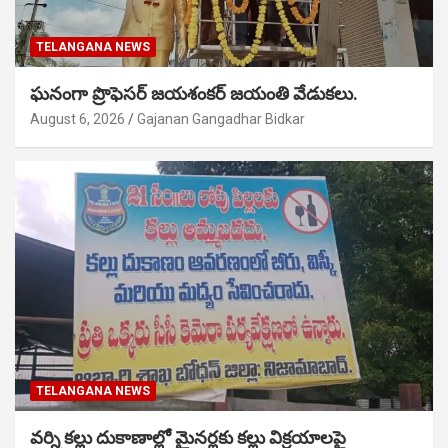
TELANGANA NEWS
ఘనంగా ప్రొఫెసర్ జయశంకర్ జయంతి వేడుకలు.
August 6, 2026
Gajanan Gangadhar Bidkar
TELANGANA NEWS
వర్ని కల్లు దుకాణాల్లో మైనర్లకు కల్లు విక్రయాలపై