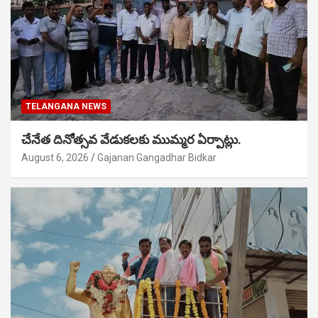
TELANGANA NEWS
చేనేత దినోత్సవ వేడుకలకు ముమ్మర ఏర్పాట్లు.
August 6, 2026
Gajanan Gangadhar Bidkar